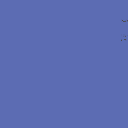
Kal
Uko
obr