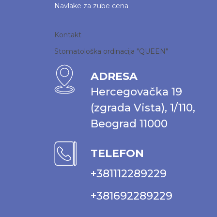
Navlake za zube cena
Kontakt
Stomatološka ordinacija "QUEEN"
ADRESA
Hercegovačka 19
(zgrada Vista), 1/110,
Beograd 11000
TELEFON
+381112289229
+381692289229