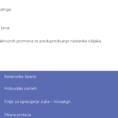
ilinga:
 tena;
aknoznih promena te predupređivanje nastanka ožiljaka;
Keramičke fasete
Holivudski osmeh
Folije za ispravljanje zuba – Invisalign
Fiksna proteza