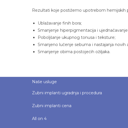
Rezultati koje postižemo upotrebom hemijskih p
Ublažavanje finih bora;
Smanjenje hiperpigmentacija i ujednačavanje
Poboljšanje ukupnog tonusa i teksture;
Smanjeno lučenje sebuma i nastajanja novih 
Smanjenje obima postojećih ožiljaka.
Naše usluge
Zubni implanti ugradnja i procedura
Zubni implanti cena
All on 4