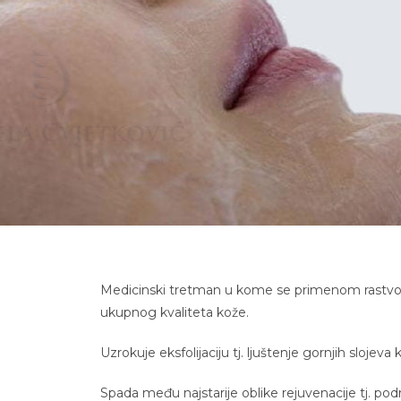
Medicinski tretman u kome se primenom rastvora o
ukupnog kvaliteta kože.
Uzrokuje eksfolijaciju tj. ljuštenje gornjih sloje
Spada među najstarije oblike rejuvenacije tj. po