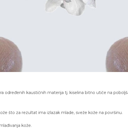
dređenih kaustičnih materija tj. kiselina bitno utiče na poboljš
va kože što za rezultat ima izlazak mlade, sveže kože na površinu.
dmlađivanja kože.