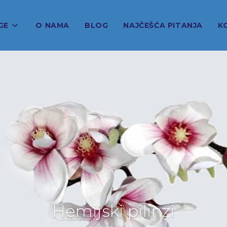
GE
O NAMA
BLOG
NAJČEŠĆA PITANJA
K
Hemijski pilinzi