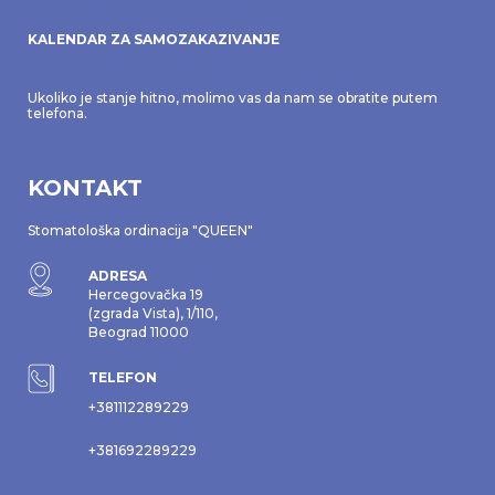
KALENDAR ZA SAMOZAKAZIVANJE
Ukoliko je stanje hitno, molimo vas da nam se obratite putem
telefona.
KONTAKT
Stomatološka ordinacija "QUEEN"
ADRESA
Hercegovačka 19
(zgrada Vista), 1/110,
Beograd 11000
TELEFON
+381112289229
+381692289229