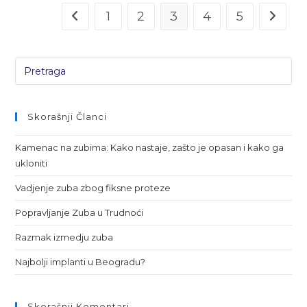
1
2
3
4
5
Skorašnji Članci
Kamenac na zubima: Kako nastaje, zašto je opasan i kako ga
ukloniti
Vadjenje zuba zbog fiksne proteze
Popravljanje Zuba u Trudnoći
Razmak izmedju zuba
Najbolji implanti u Beogradu?
Skorašnji Komentari